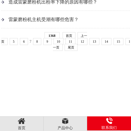
造成雷蒙磨粉机出粉率下降的原因有哪些？
雷蒙磨粉机主机受潮有哪些危害？
1368
首页
上一
7
页
5
6
8
9
10
11
12
13
14
15
1
一页
尾页
联系我们
首页
产品中心